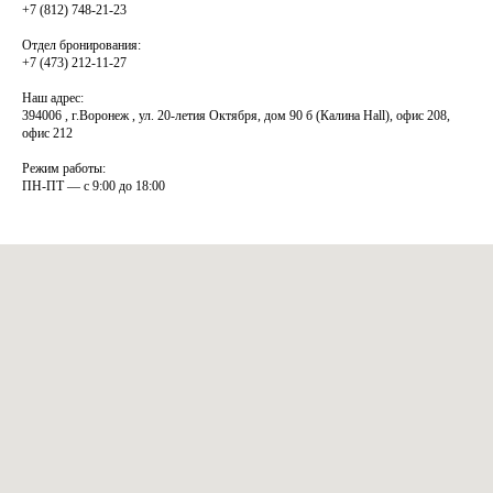
+7 (812) 748-21-23
Отдел бронирования:
+7 (473) 212-11-27
Наш адрес:
394006 , г.Воронеж , ул. 20-летия Октября, дом 90 б (Калина Hall), офис 208,
офис 212
Режим работы:
ПН-ПТ — с 9:00 до 18:00